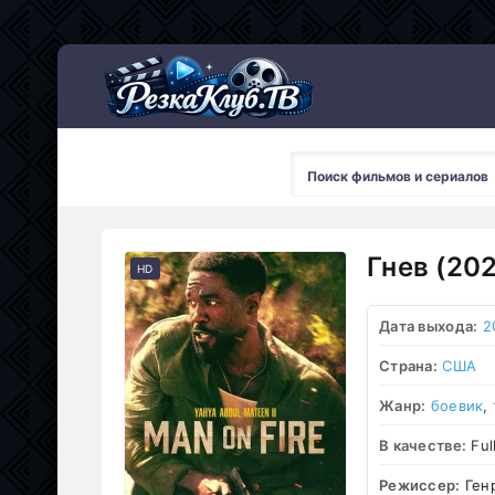
Мультсериалы
Гнев (20
HD
Дата выхода:
2
Страна:
США
Жанр:
боевик
,
В качестве:
Ful
Режиссер:
Генр