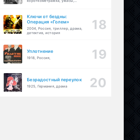
короткометражка, ужасы,
фэнтези, драма
Ключи от бездны:
Операция «Голем»
2004, Россия, триллер, драма,
детектив, история
Уплотнение
1918, Россия,
Безрадостный переулок
1925, Германия, драма