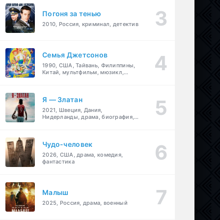
Погоня за тенью
2010, Россия, криминал, детектив
Семья Джетсонов
1990, США, Тайвань, Филиппины,
Китай, мультфильм, мюзикл,
фантастика, комедия, семейный
Я — Златан
2021, Швеция, Дания,
Нидерланды, драма, биография,
спорт
Чудо-человек
2026, США, драма, комедия,
фантастика
Малыш
2025, Россия, драма, военный