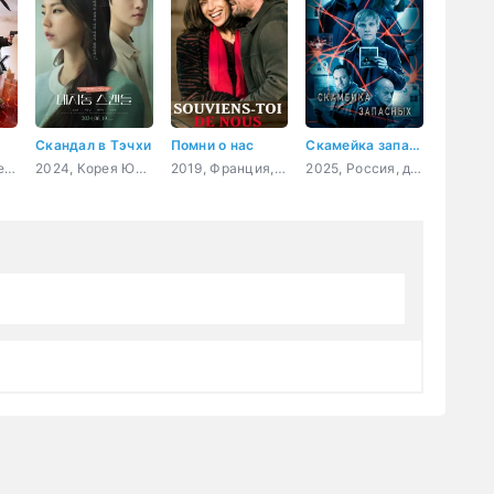
Скандал в Тэчхи
Помни о нас
Скамейка запасных
2020, США, боевик
2024, Корея Южная, драма
2019, Франция, драма
2025, Россия, детектив