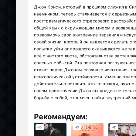
Джон Криси, который в прошлом служил в Си
наёмником, теперь сталкивается с серьезным
посттравматического стрессового расстройст
общий язык с окружающим миром и возвраща
превозмочь свои внутренние терзания и иску
своей жизни, который он надеется сделать с
попытки уйти от прошлого оказываются не та
всё с чистого листа, обстоятельства заставля
опасных событий. Эта повторная погруженно
ставит перед Джоном сложные испытания, тре
психологической устойчивости. Именно эти со
действительно оставить что-то позади, нужно 
новом приключении Джон вынужден не только
борьбу с собой, стремясь найти внутренний м
Рекомендуем:
HD
HD
HD