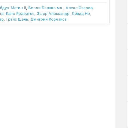
бдул-Матин II
,
Билли Бланко мл.
,
Алекс Озеров
,
та
,
Кало Родригес
,
Эшер Александр
,
Дэвид Но
,
ер
,
Грэйс Шэнь
,
Дмитрий Корнаков