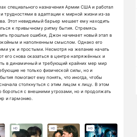
лах специального назначения Армии США и работал
и трудностями в адаптации к мирной жизни из-за
ва. Этот невидимый барьер мешает ему находить
ться к привычному ритму бытия. Стремясь
пить прошлые ошибки, Джон начинает новый этап в
покойным и наполненным смыслом. Однако его
кими уж и простыми. Несмотря на желание начать
ют его снова оказаться в центре напряжённых и
сть в динамичный и требующий крайних мер мир
бующие не только физической силы, но и
бытия помогают ему понять, что иногда, чтобы
сначала столкнуться с этим лицом к лицу. В этом
 бороться с внешними угрозами, но и продолжать
ир и гармонию.
HD
HD
HD