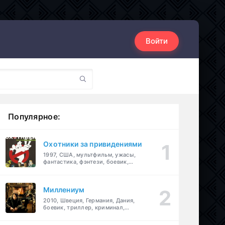
Войти
Популярное:
Охотники за привидениями
1997, США, мультфильм, ужасы,
фантастика, фэнтези, боевик,
комедия, приключения, семейный
Миллениум
2010, Швеция, Германия, Дания,
боевик, триллер, криминал,
детектив