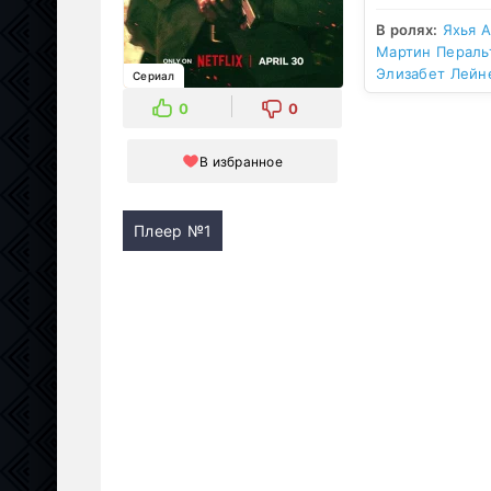
В ролях:
Яхья А
Мартин Пераль
Элизабет Лейн
Сериал
0
0
В избранное
Плеер №1