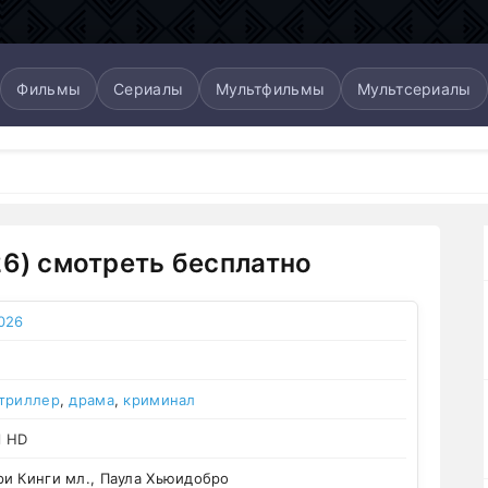
Фильмы
Сериалы
Мультфильмы
Мультсериалы
26) смотреть бесплатно
026
триллер
,
драма
,
криминал
l HD
и Кинги мл., Паула Хьюидобро