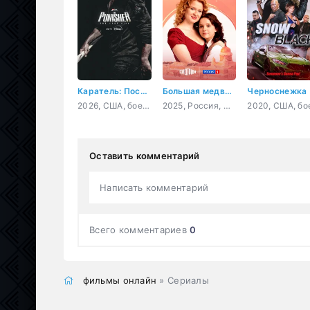
Каратель: Последнее убийство
Большая медведица
Черноснежка
2026, США, боевик, триллер, драма, криминал, приключения
2025, Россия, мелодрама
Оставить комментарий
Написать комментарий
Всего комментариев
0
фильмы онлайн
» Сериалы