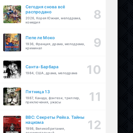
Сегодня снова всё
распродано
2026, Корея Южная, мелодрама,
комедия
Пепе ле Моко
1936, Франция, драма, мелодрама,
криминал
Санта-Барбара
1984, США, драма, мелодрама
Пятница 13
1987, Канада, фэнтези, триллер,
приключения, ужасы
BBC: Секреты Рейха. Тайны
нацизма
1998, Великобритания,
документальный