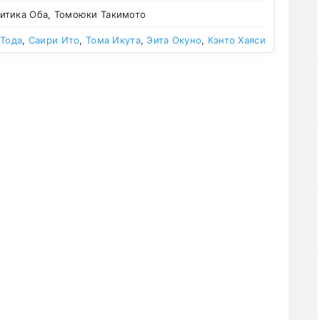
тика Оба, Томоюки Такимото
 Тода
,
Саири Ито
,
Тома Икута
,
Эита Окуно
,
Кэнто Хаяси