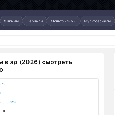
Фильмы
Сериалы
Мультфильмы
Мультсериалы
 в ад (2026) смотреть
о
026
я
ия
,
драма
l HD