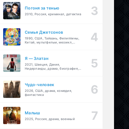
Погоня за тенью
2010, Россия, криминал, детектив
Семья Джетсонов
1990, США, Тайвань, Филиппины,
Китай, мультфильм, мюзикл,
фантастика, комедия, семейный
Я — Златан
2021, Швеция, Дания,
Нидерланды, драма, биография,
спорт
Чудо-человек
2026, США, драма, комедия,
фантастика
Малыш
2025, Россия, драма, военный