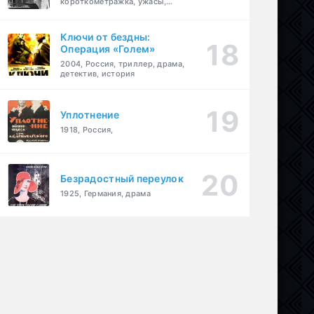
короткометражка, ужасы,
фэнтези, драма
Ключи от бездны:
Операция «Голем»
2004, Россия, триллер, драма,
детектив, история
Уплотнение
1918, Россия,
Безрадостный переулок
1925, Германия, драма