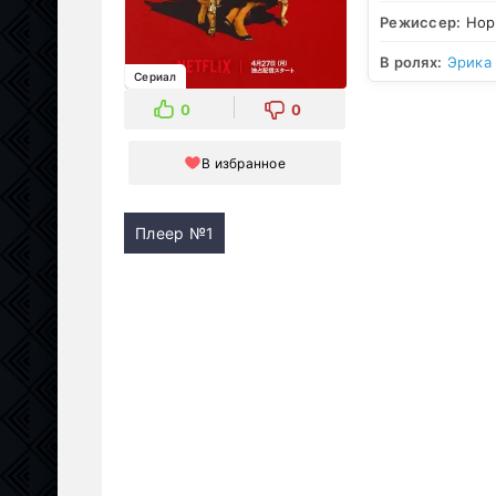
Режиссер:
Нори
В ролях:
Эрика
Сериал
0
0
В избранное
Плеер №1