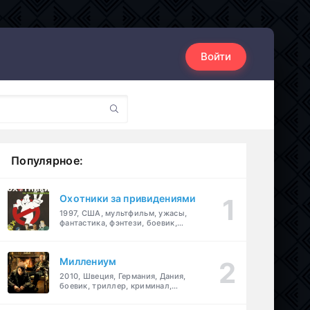
Войти
Популярное:
Охотники за привидениями
1997, США, мультфильм, ужасы,
фантастика, фэнтези, боевик,
комедия, приключения, семейный
Миллениум
2010, Швеция, Германия, Дания,
боевик, триллер, криминал,
детектив