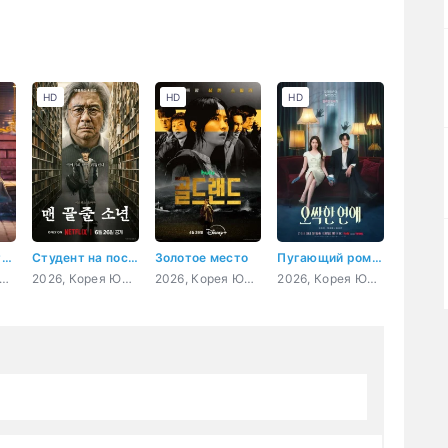
HD
HD
HD
Каждый борется со своей собственной никчёмностью
Студент на последнем ряду
Золотое место
Пугающий роман
26, Корея Южная, драма
2026, Корея Южная, триллер, детектив, драма
2026, Корея Южная, криминал, триллер
2026, Корея Южная, мелодрама, комедия, фэнтези, детектив