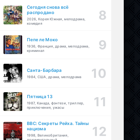
Сегодня снова всё
распродано
2026, Корея Южная, мелодрама,
комедия
Пепе ле Моко
1936, Франция, драма, мелодрама,
криминал
Санта-Барбара
1984, США, драма, мелодрама
Пятница 13
1987, Канада, фэнтези, триллер,
приключения, ужасы
BBC: Секреты Рейха. Тайны
нацизма
1998, Великобритания,
документальный