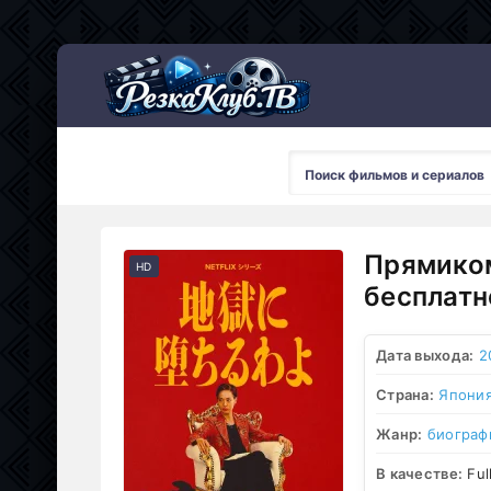
Мультсериалы
Прямиком
HD
бесплатн
Дата выхода:
2
Страна:
Япони
Жанр:
биограф
В качестве:
Ful