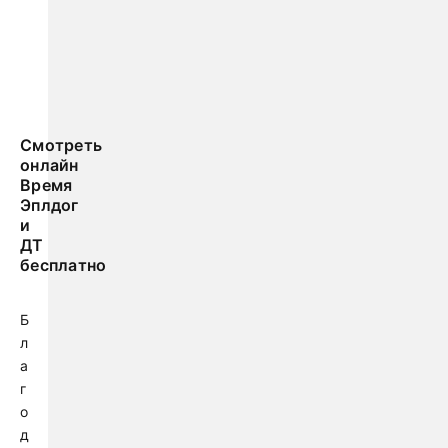
Смотреть
онлайн
Время
Эплдог
и
ДТ
бесплатно
Б
л
а
г
о
д