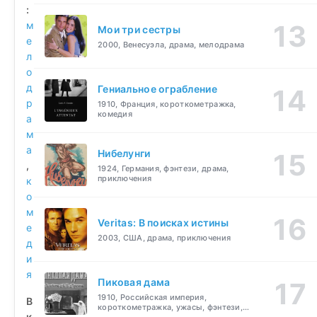
:
м
Мои три сестры
е
2000, Венесуэла, драма, мелодрама
л
о
д
Гениальное ограбление
р
1910, Франция, короткометражка,
комедия
а
м
а
Нибелунги
,
1924, Германия, фэнтези, драма,
приключения
к
о
м
Veritas: В поисках истины
е
2003, США, драма, приключения
д
и
я
Пиковая дама
1910, Российская империя,
В
короткометражка, ужасы, фэнтези,
к
драма