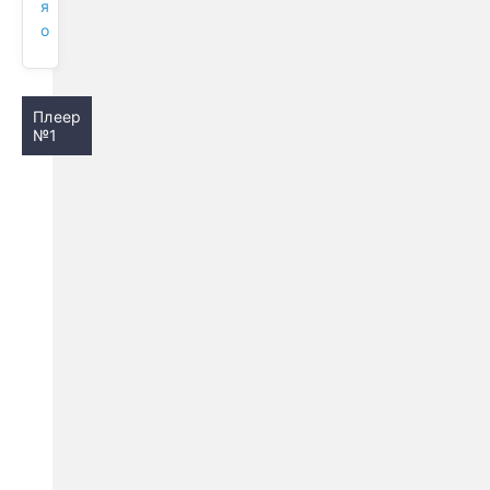
я
о
Плеер
№1