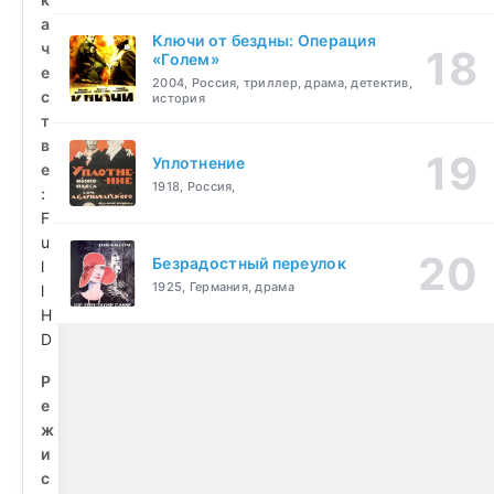
а
Ключи от бездны: Операция
ч
«Голем»
е
2004, Россия, триллер, драма, детектив,
с
история
т
в
Уплотнение
е
1918, Россия,
:
F
u
Безрадостный переулок
l
1925, Германия, драма
l
H
D
Р
е
ж
и
с