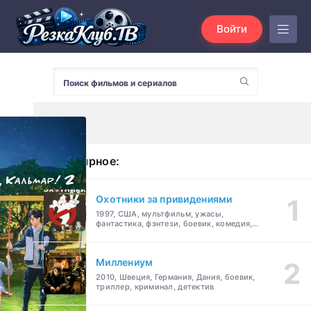
Войти
Популярное:
Охотники за привидениями
1997, США, мультфильм, ужасы,
фантастика, фэнтези, боевик, комедия,
приключения, семейный
Миллениум
2010, Швеция, Германия, Дания, боевик,
триллер, криминал, детектив