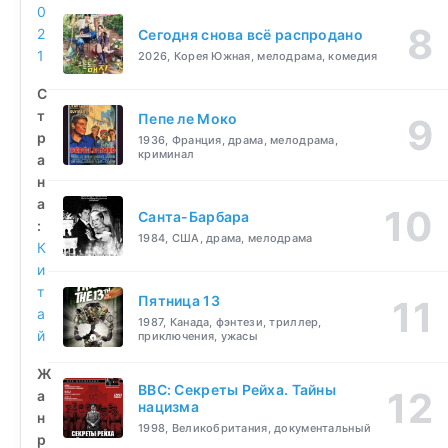
0
2
Сегодня снова всё распродано
1
2026, Корея Южная, мелодрама, комедия
С
т
Пепе ле Моко
р
1936, Франция, драма, мелодрама,
криминал
а
н
а
Санта-Барбара
:
1984, США, драма, мелодрама
К
и
т
Пятница 13
а
1987, Канада, фэнтези, триллер,
й
приключения, ужасы
Ж
BBC: Секреты Рейха. Тайны
а
нацизма
н
1998, Великобритания, документальный
р