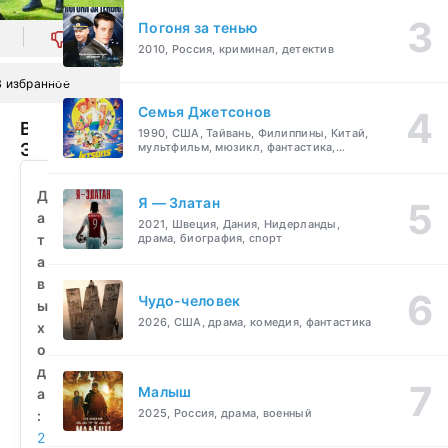
Погоня за тенью
0
2010, Россия, криминал, детектив
В избранное
Семья Джетсонов
Время
1990, США, Тайвань, Филиппины, Китай,
Эплдог
мультфильм, мюзикл, фантастика,
комедия, семейный
и
ДТ
Д
Я — Златан
(2021)
а
2021, Швеция, Дания, Нидерланды,
смотреть
т
драма, биография, спорт
бесплатно
а
в
Чудо-человек
ы
2026, США, драма, комедия, фантастика
х
о
д
Малыш
а
2025, Россия, драма, военный
:
2