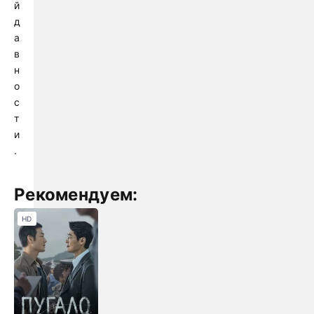
й
д
а
в
н
о
с
т
и
.
Рекомендуем:
HD