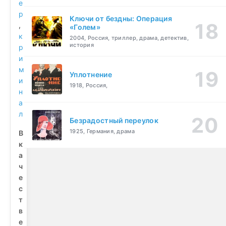
е
р
Ключи от бездны: Операция
,
«Голем»
к
2004, Россия, триллер, драма, детектив,
история
р
и
м
Уплотнение
и
1918, Россия,
н
а
л
Безрадостный переулок
1925, Германия, драма
В
к
а
ч
е
с
т
в
е