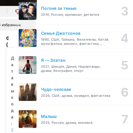
Погоня за тенью
0
2010, Россия, криминал, детектив
В избранное
Семья Джетсонов
Фрик
1990, США, Тайвань, Филиппины, Китай,
(2021)
мультфильм, мюзикл, фантастика,
комедия, семейный
смотреть
бесплатно
Д
Я — Златан
а
2021, Швеция, Дания, Нидерланды,
т
драма, биография, спорт
а
в
Чудо-человек
ы
2026, США, драма, комедия, фантастика
х
о
д
Малыш
а
2025, Россия, драма, военный
:
2