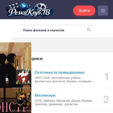
Войти
Популярное:
Охотники за привидениями
1997, США, мультфильм, ужасы,
фантастика, фэнтези, боевик, комедия,
приключения, семейный
Миллениум
2010, Швеция, Германия, Дания, боевик,
триллер, криминал, детектив