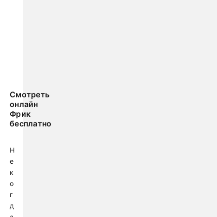
Смотреть
онлайн
Фрик
бесплатно
Н
е
к
о
г
д
а