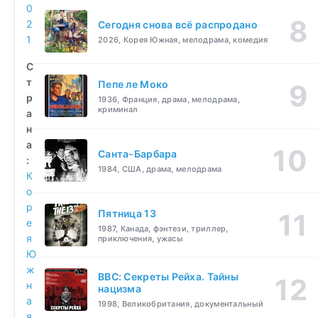
0
2
Сегодня снова всё распродано
1
2026, Корея Южная, мелодрама, комедия
С
т
Пепе ле Моко
р
1936, Франция, драма, мелодрама,
криминал
а
н
а
Санта-Барбара
:
1984, США, драма, мелодрама
К
о
р
Пятница 13
е
1987, Канада, фэнтези, триллер,
я
приключения, ужасы
Ю
ж
BBC: Секреты Рейха. Тайны
н
нацизма
а
1998, Великобритания, документальный
я