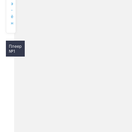
э
-
ё
н
Плеер
№1