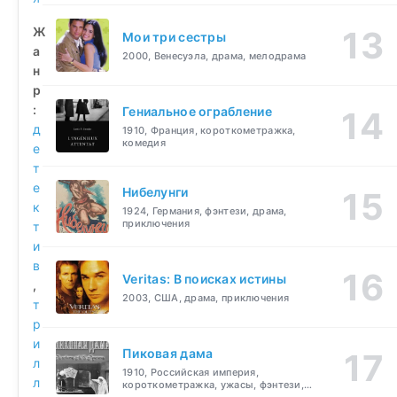
Ж
Мои три сестры
а
2000, Венесуэла, драма, мелодрама
н
р
:
Гениальное ограбление
д
1910, Франция, короткометражка,
комедия
е
т
е
Нибелунги
к
1924, Германия, фэнтези, драма,
приключения
т
и
в
Veritas: В поисках истины
,
2003, США, драма, приключения
т
р
и
Пиковая дама
л
1910, Российская империя,
л
короткометражка, ужасы, фэнтези,
драма