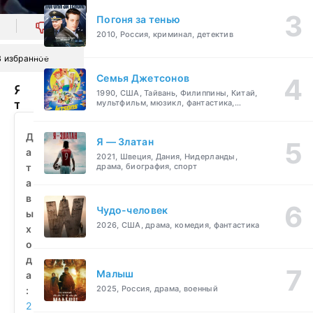
Погоня за тенью
0
2010, Россия, криминал, детектив
В избранное
Семья Джетсонов
Я
1990, США, Тайвань, Филиппины, Китай,
так
мультфильм, мюзикл, фантастика,
комедия, семейный
долго
тебя
Д
Я — Златан
ждал
а
2021, Швеция, Дания, Нидерланды,
(2021)
т
драма, биография, спорт
смотреть
а
бесплатно
в
Чудо-человек
ы
2026, США, драма, комедия, фантастика
х
о
д
Малыш
а
2025, Россия, драма, военный
:
2