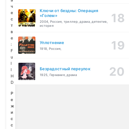
ч
Ключи от бездны: Операция
е
«Голем»
с
2004, Россия, триллер, драма, детектив,
т
история
в
е
Уплотнение
:
1918, Россия,
F
u
l
Безрадостный переулок
l
1925, Германия, драма
H
D
Р
е
ж
и
с
с