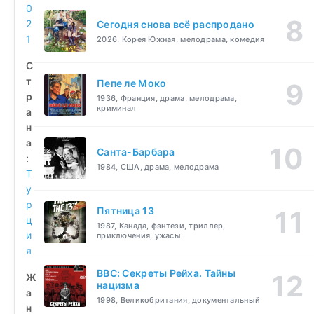
0
2
Сегодня снова всё распродано
1
2026, Корея Южная, мелодрама, комедия
С
т
Пепе ле Моко
р
1936, Франция, драма, мелодрама,
криминал
а
н
а
Санта-Барбара
:
1984, США, драма, мелодрама
Т
у
р
Пятница 13
ц
1987, Канада, фэнтези, триллер,
и
приключения, ужасы
я
BBC: Секреты Рейха. Тайны
Ж
нацизма
а
1998, Великобритания, документальный
н