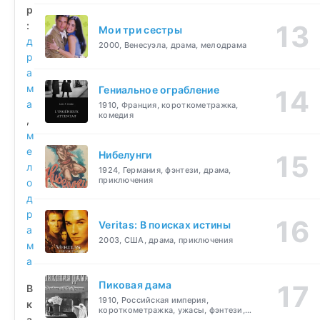
р
:
Мои три сестры
д
2000, Венесуэла, драма, мелодрама
р
а
м
Гениальное ограбление
а
1910, Франция, короткометражка,
комедия
,
м
е
Нибелунги
л
1924, Германия, фэнтези, драма,
приключения
о
д
р
Veritas: В поисках истины
а
2003, США, драма, приключения
м
а
Пиковая дама
В
1910, Российская империя,
к
короткометражка, ужасы, фэнтези,
а
драма