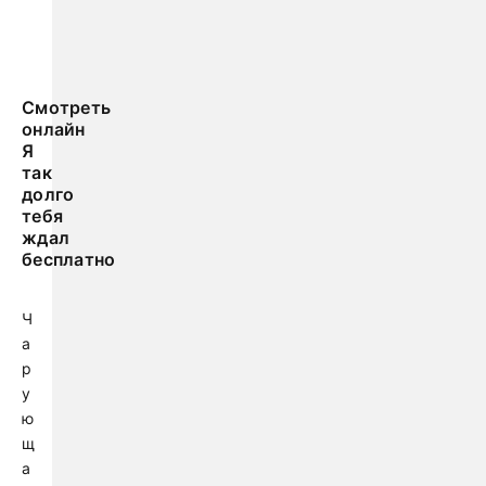
Смотреть
онлайн
Я
так
долго
тебя
ждал
бесплатно
Ч
а
р
у
ю
щ
а