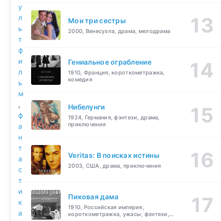
у
л
Мои три сестры
ь
2000, Венесуэла, драма, мелодрама
т
ф
и
Гениальное ограбление
л
1910, Франция, короткометражка,
комедия
ь
м
,
Нибелунги
ф
1924, Германия, фэнтези, драма,
приключения
а
н
т
Veritas: В поисках истины
а
2003, США, драма, приключения
с
т
и
Пиковая дама
к
1910, Российская империя,
а
короткометражка, ужасы, фэнтези,
драма