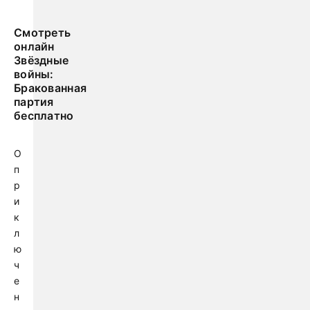
Смотреть
онлайн
Звёздные
войны:
Бракованная
партия
бесплатно
О
п
р
и
к
л
ю
ч
е
н