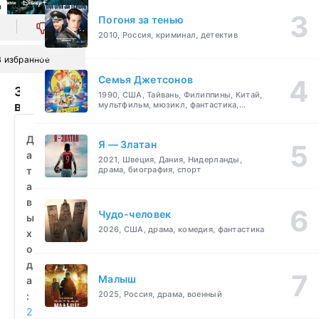
л
Погоня за тенью
0
2010, Россия, криминал, детектив
В избранное
Семья Джетсонов
Звёздные
1990, США, Тайвань, Филиппины, Китай,
войны:
мультфильм, мюзикл, фантастика,
комедия, семейный
Бракованная
партия
Д
Я — Златан
(2021)
а
2021, Швеция, Дания, Нидерланды,
смотреть
т
драма, биография, спорт
бесплатно
а
в
Чудо-человек
ы
2026, США, драма, комедия, фантастика
х
о
д
Малыш
а
2025, Россия, драма, военный
:
2