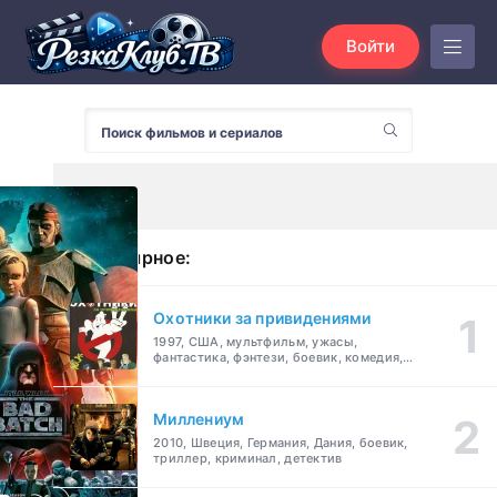
Войти
Популярное:
Охотники за привидениями
1997, США, мультфильм, ужасы,
фантастика, фэнтези, боевик, комедия,
приключения, семейный
Миллениум
2010, Швеция, Германия, Дания, боевик,
триллер, криминал, детектив