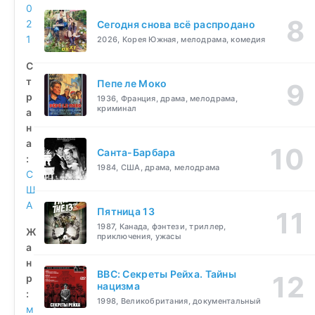
0
2
Сегодня снова всё распродано
1
2026, Корея Южная, мелодрама, комедия
С
т
Пепе ле Моко
р
1936, Франция, драма, мелодрама,
криминал
а
н
а
Санта-Барбара
:
1984, США, драма, мелодрама
С
Ш
А
Пятница 13
1987, Канада, фэнтези, триллер,
Ж
приключения, ужасы
а
н
BBC: Секреты Рейха. Тайны
р
нацизма
:
1998, Великобритания, документальный
м