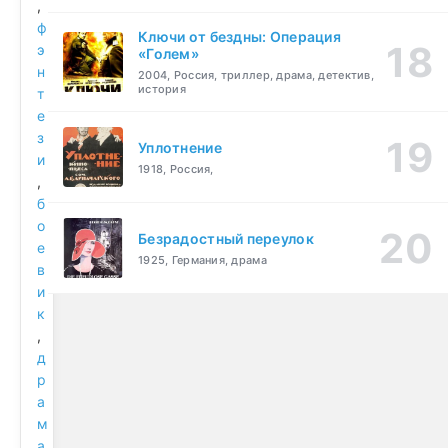
,
ф
Ключи от бездны: Операция
э
«Голем»
н
2004, Россия, триллер, драма, детектив,
история
т
е
з
Уплотнение
и
1918, Россия,
,
б
о
Безрадостный переулок
е
1925, Германия, драма
в
и
к
,
д
р
а
м
а