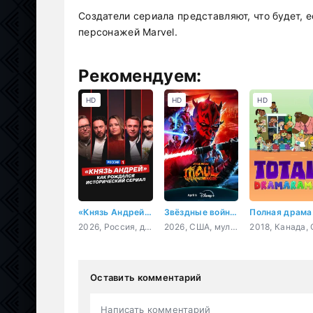
Создатели сериала представляют, что будет,
персонажей Marvel.
Рекомендуем:
HD
HD
HD
«Князь Андрей»: как рождался исторический сериал
Звёздные войны. Дарт Мол: Повелитель теней
По
2026, Россия, документальный, короткометражка
2026, США, мультфильм, фантастика, боевик, приключения, семейный
Оставить комментарий
Написать комментарий