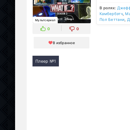
В ролях:
Джефф
Камбербэтч
,
Ма
Пол Беттани
,
Д
Мультсериал
0
0
В избранное
Плеер №1