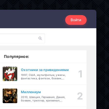
Войти
Популярное:
Охотники за привидениями
1997, США, мультфильм, ужасы,
фантастика, фэнтези, боевик,
комедия, приключения, семейный
Миллениум
2010, Швеция, Германия, Дания,
боевик, триллер, криминал,
детектив