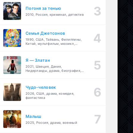
Погоня за тенью
2010, Россия, криминал, детектив
Семья Джетсонов
1990, США, Тайвань, Филиппины,
Китай, мультфильм, мюзикл,
фантастика, комедия, семейный
Я — Златан
2021, Швеция, Дания,
Нидерланды, драма, биография,
спорт
Чудо-человек
2026, США, драма, комедия,
фантастика
Малыш
2025, Россия, драма, военный