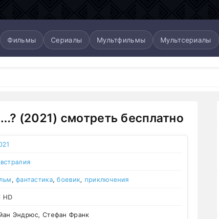
Фильмы
Сериалы
Мультфильмы
Мультсериалы
...? (2021) смотреть бесплатно
021
встралия
льм
,
фантастика
,
боевик
,
приключения
l HD
йан Эндрюс, Стефан Франк