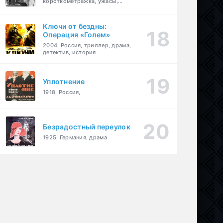
короткометражка, ужасы,
фэнтези, драма
Ключи от бездны:
Операция «Голем»
2004, Россия, триллер, драма,
детектив, история
Уплотнение
1918, Россия,
Безрадостный переулок
1925, Германия, драма