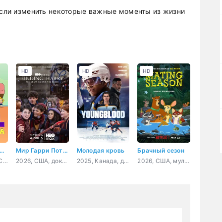
 если изменить некоторые важные моменты из жизни
HD
HD
HD
лная драмарама
Мир Гарри Поттера: Мастерство, стоящее за магией
Молодая кровь
Брачный сезон
2018, Канада, США, мультфильм, комедия, семейный
2026, США, документальный, короткометражка
2025, Канада, драма, мелодрама, спорт
2026, США, мультфильм, мелодрама, комедия