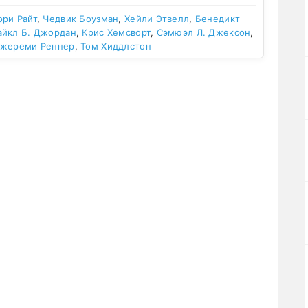
ри Райт
,
Чедвик Боузман
,
Хейли Этвелл
,
Бенедикт
йкл Б. Джордан
,
Крис Хемсворт
,
Сэмюэл Л. Джексон
,
жереми Реннер
,
Том Хиддлстон