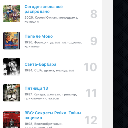
Сегодня снова всё
распродано
2026, Корея Южная, мелодрама,
комедия
Пепе ле Моко
1936, Франция, драма, мелодрама,
криминал
Санта-Барбара
1984, США, драма, мелодрама
Пятница 13
1987, Канада, фэнтези, триллер,
приключения, ужасы
BBC: Секреты Рейха. Тайны
нацизма
1998, Великобритания,
документальный