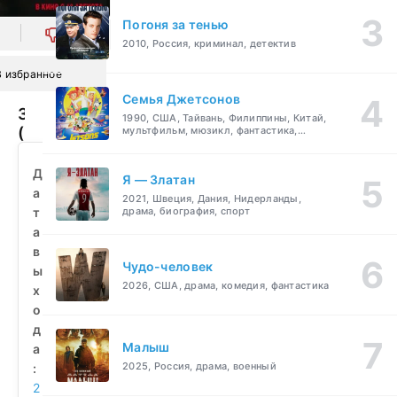
Погоня за тенью
0
2010, Россия, криминал, детектив
В избранное
Семья Джетсонов
Захват
1990, США, Тайвань, Филиппины, Китай,
(2010)
мультфильм, мюзикл, фантастика,
комедия, семейный
смотреть
бесплатно
Д
Я — Златан
а
2021, Швеция, Дания, Нидерланды,
т
драма, биография, спорт
а
в
Чудо-человек
ы
2026, США, драма, комедия, фантастика
х
о
д
Малыш
а
2025, Россия, драма, военный
:
2