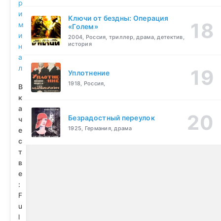
р
и
Ключи от бездны: Операция
м
«Голем»
и
2004, Россия, триллер, драма, детектив,
история
н
а
л
Уплотнение
1918, Россия,
В
к
а
Безрадостный переулок
ч
1925, Германия, драма
е
с
т
в
е
:
F
u
l