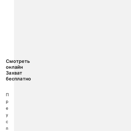
Смотреть
онлайн
Захват
бесплатно
П
р
е
у
с
п