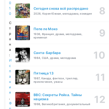
0
1
Сегодня снова всё распродано
0
2026, Корея Южная, мелодрама, комедия
С
т
Пепе ле Моко
р
1936, Франция, драма, мелодрама,
криминал
а
н
а
Санта-Барбара
:
1984, США, драма, мелодрама
И
с
п
Пятница 13
а
1987, Канада, фэнтези, триллер,
н
приключения, ужасы
и
я
BBC: Секреты Рейха. Тайны
,
нацизма
Ф
1998, Великобритания, документальный
р