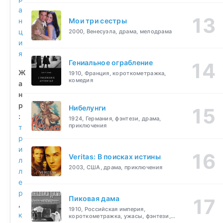
а
н
Мои три сестры
ц
2000, Венесуэла, драма, мелодрама
и
я
Гениальное ограбление
Ж
1910, Франция, короткометражка,
комедия
а
н
р
Нибелунги
:
1924, Германия, фэнтези, драма,
приключения
т
р
и
Veritas: В поисках истины
л
2003, США, драма, приключения
л
е
р
Пиковая дама
,
1910, Российская империя,
к
короткометражка, ужасы, фэнтези,
драма