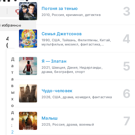
Погоня за тенью
0
2010, Россия, криминал, детектив
В избранное
Семья Джетсонов
4.3.2.1
1990, США, Тайвань, Филиппины, Китай,
(2010)
мультфильм, мюзикл, фантастика,
комедия, семейный
смотреть
бесплатно
Д
Я — Златан
а
2021, Швеция, Дания, Нидерланды,
т
драма, биография, спорт
а
в
Чудо-человек
ы
2026, США, драма, комедия, фантастика
х
о
д
Малыш
а
2025, Россия, драма, военный
:
2