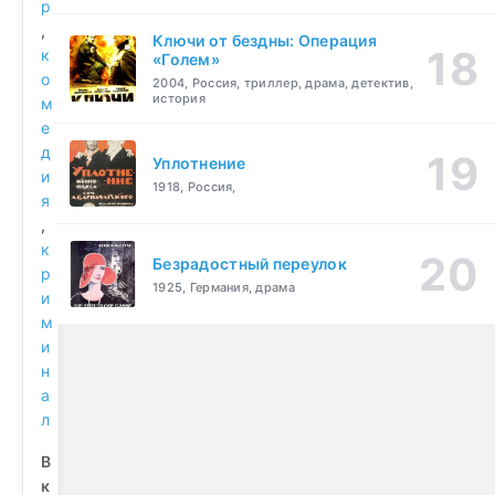
р
,
Ключи от бездны: Операция
к
«Голем»
о
2004, Россия, триллер, драма, детектив,
история
м
е
д
Уплотнение
и
1918, Россия,
я
,
к
Безрадостный переулок
р
1925, Германия, драма
и
м
и
н
а
л
В
к