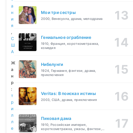
а
н
Мои три сестры
и
2000, Венесуэла, драма, мелодрама
я
,
Гениальное ограбление
С
1910, Франция, короткометражка,
Ш
комедия
А
Ж
Нибелунги
а
1924, Германия, фэнтези, драма,
приключения
н
р
:
Veritas: В поисках истины
т
2003, США, драма, приключения
р
и
л
Пиковая дама
л
1910, Российская империя,
е
короткометражка, ужасы, фэнтези,
драма