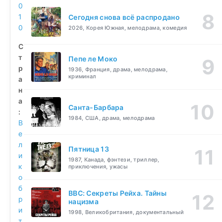
0
1
Сегодня снова всё распродано
0
2026, Корея Южная, мелодрама, комедия
С
т
Пепе ле Моко
р
1936, Франция, драма, мелодрама,
криминал
а
н
а
Санта-Барбара
:
1984, США, драма, мелодрама
В
е
л
Пятница 13
и
1987, Канада, фэнтези, триллер,
к
приключения, ужасы
о
б
BBC: Секреты Рейха. Тайны
р
нацизма
и
1998, Великобритания, документальный
т