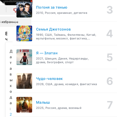
Погоня за тенью
0
2010, Россия, криминал, детектив
В избранное
Семья Джетсонов
Выход
1990, США, Тайвань, Филиппины, Китай,
через
мультфильм, мюзикл, фантастика,
комедия, семейный
сувенирную
лавку
Д
Я — Златан
(2010)
а
2021, Швеция, Дания, Нидерланды,
смотреть
т
драма, биография, спорт
бесплатно
а
в
Чудо-человек
ы
2026, США, драма, комедия, фантастика
х
о
д
Малыш
а
2025, Россия, драма, военный
:
2