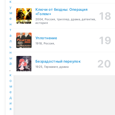
к
у
Ключи от бездны: Операция
м
«Голем»
е
2004, Россия, триллер, драма, детектив,
история
н
т
а
Уплотнение
л
1918, Россия,
ь
н
ы
Безрадостный переулок
й
1925, Германия, драма
,
к
о
м
е
д
и
я
,