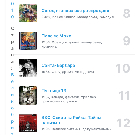
0
1
Сегодня снова всё распродано
0
2026, Корея Южная, мелодрама, комедия
С
т
Пепе ле Моко
р
1936, Франция, драма, мелодрама,
криминал
а
н
а
Санта-Барбара
:
1984, США, драма, мелодрама
В
е
л
Пятница 13
и
1987, Канада, фэнтези, триллер,
к
приключения, ужасы
о
б
BBC: Секреты Рейха. Тайны
р
нацизма
и
1998, Великобритания, документальный
т