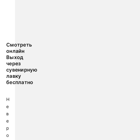
Смотреть
онлайн
Выход
через
сувенирную
лавку
бесплатно
Н
е
в
е
р
о