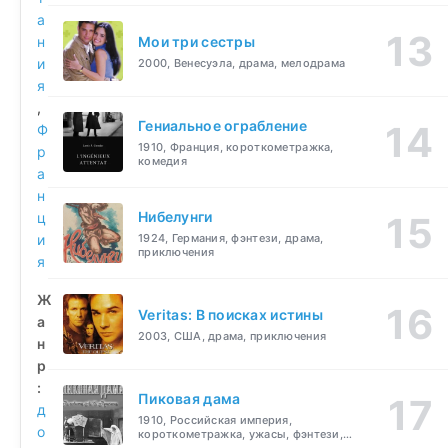
а
н
Мои три сестры
и
2000, Венесуэла, драма, мелодрама
я
,
Гениальное ограбление
Ф
1910, Франция, короткометражка,
р
комедия
а
н
Нибелунги
ц
и
1924, Германия, фэнтези, драма,
приключения
я
Ж
Veritas: В поисках истины
а
2003, США, драма, приключения
н
р
:
Пиковая дама
д
1910, Российская империя,
о
короткометражка, ужасы, фэнтези,
драма