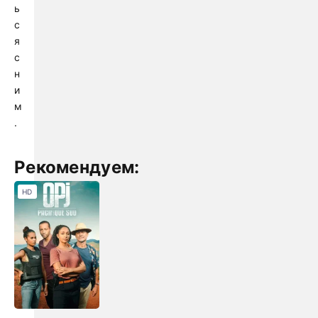
ь
с
я
с
н
и
м
.
Рекомендуем:
HD