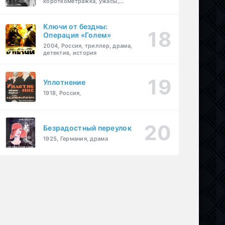
короткометражка, ужасы,
фэнтези, драма
Ключи от бездны:
Операция «Голем»
2004, Россия, триллер, драма,
детектив, история
Уплотнение
1918, Россия,
Безрадостный переулок
1925, Германия, драма