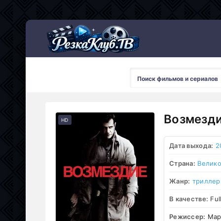
Мультсериалы
Возмезди
HD
Дата выхода:
2
Страна:
Велико
Жанр:
триллер
В качестве:
Ful
Режиссер:
Мар