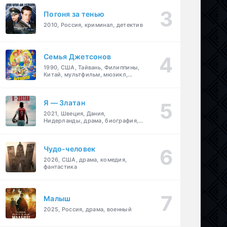
Погоня за тенью
2010, Россия, криминал, детектив
Семья Джетсонов
1990, США, Тайвань, Филиппины,
Китай, мультфильм, мюзикл,
фантастика, комедия, семейный
Я — Златан
2021, Швеция, Дания,
Нидерланды, драма, биография,
спорт
Чудо-человек
2026, США, драма, комедия,
фантастика
Малыш
2025, Россия, драма, военный