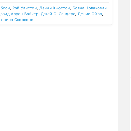
ибсон
,
Рэй Уинстон
,
Дэнни Хьюстон
,
Бояна Новакович
,
эвид Аарон Бэйкер
,
Джей О. Сэндерс
,
Денис О’Хэр
,
терина Скорсоне