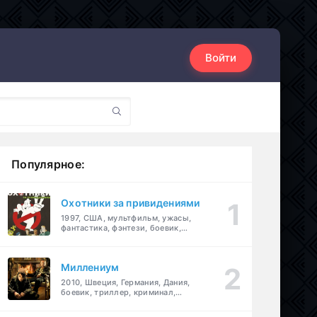
Войти
Популярное:
Охотники за привидениями
1997, США, мультфильм, ужасы,
фантастика, фэнтези, боевик,
комедия, приключения, семейный
Миллениум
2010, Швеция, Германия, Дания,
боевик, триллер, криминал,
детектив