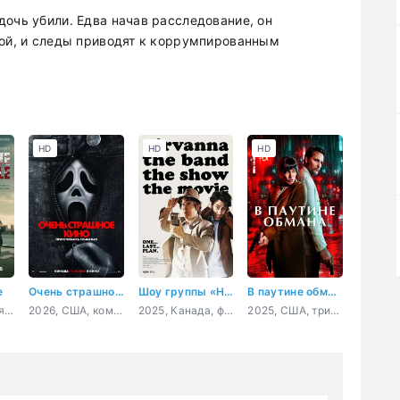
дочь убили. Едва начав расследование, он
ной, и следы приводят к коррумпированным
HD
HD
HD
е
Очень страшное кино 6
Шоу группы «Нирванна». Фильм
В паутине обмана
2026, Норвегия, США, детектив, криминал, триллер
2026, США, комедия, ужасы
2025, Канада, фантастика, комедия, приключения
2025, США, триллер