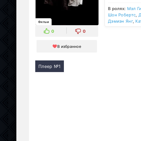
В ролях:
Мэл Г
Шон Робертс
,
Д
Дэмиэн Янг
,
Ка
Фильм
0
0
В избранное
Плеер №1