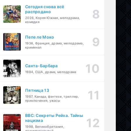
Сегодня снова всё
распродано
2026, Корея Южная, мелодрама,
комедия
Пепе ле Моко
1936, Франция, драма, мелодрама,
криминал
Санта-Барбара
1984, США, драма, мелодрама
Пятница 13
1987, Канада, фэнтези, триллер,
приключения, ужасы
BBC: Секреты Рейха. Тайны
нацизма
1998, Великобритания,
документальный