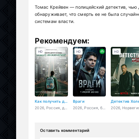
Томас Крейвен — полицейский детектив, чью 
обнаруживает, что смерть ее не была случай
системам власти.
Рекомендуем:
HD
HD
HD
Как получить доступ ко всему: Реверс-инжиниринг
Враги
Детектив Хол
2026, Россия, документальный
2026, Россия, боевик, криминал
Оставить комментарий