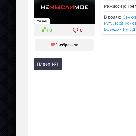
Режиссер:
Гре
В ролях:
Сэмюэ
Фильм
Рут
,
Лора Койо
Брэндон Рут
,
Д
0
0
В избранное
Плеер №1