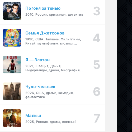
Погоня за тенью
2010, Россия, криминал, детектив
Семья Джетсонов
1990, США, Тайвань, Филиппины,
Китай, мультфильм, мюзикл,
фантастика, комедия, семейный
Я — Златан
2021, Швеция, Дания,
Нидерланды, драма, биография,
спорт
Чудо-человек
2026, США, драма, комедия,
фантастика
Малыш
2025, Россия, драма, военный