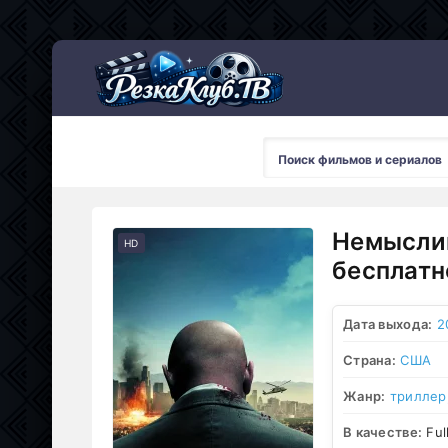
Мультсериалы
Немыслим
HD
бесплатн
Дата выхода:
2
Страна:
США
Жанр:
триллер
В качестве:
Ful