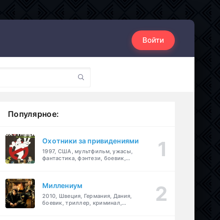
Войти
Популярное:
Охотники за привидениями
1997, США, мультфильм, ужасы,
фантастика, фэнтези, боевик,
комедия, приключения, семейный
Миллениум
2010, Швеция, Германия, Дания,
боевик, триллер, криминал,
детектив