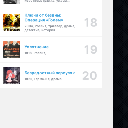
короткометражка, ужасы,
фэнтези, драма
Ключи от бездны:
Операция «Голем»
2004, Россия, триллер, драма,
детектив, история
Уплотнение
1918, Россия,
Безрадостный переулок
1925, Германия, драма