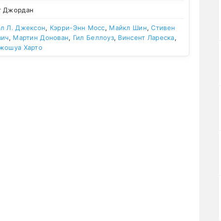
г Джордан
л Л. Джексон
,
Кэрри-Энн Мосс
,
Майкл Шин
,
Стивен
вич
,
Мартин Донован
,
Гил Беллоуз
,
Винсент Лареска
,
жошуа Харто