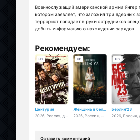
Военнослужащий американской армии Янгер п
котором заявляет, что заложил три ядерных 
террорист попадает в руки сотрудников спец
добыть информацию о нахождении зарядов.
Рекомендуем:
HD
HD
HD
Центурия
Женщина в белом
Берлин'23
2026, Россия, детектив
2026, Россия, мелодрама, детектив
Оставить комментарий