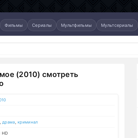
Фильмы
Сериалы
Мультфильмы
Мультсериалы
ое (2010) смотреть
о
010
,
драма
,
криминал
l HD