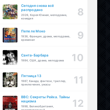
Сегодня снова всё
распродано
2026, Корея Южная, мелодрама,
комедия
Пепе ле Моко
1936, Франция, драма, мелодрама,
криминал
Санта-Барбара
1984, США, драма, мелодрама
Пятница 13
1987, Канада, фэнтези, триллер,
приключения, ужасы
BBC: Секреты Рейха. Тайны
нацизма
1998, Великобритания,
документальный